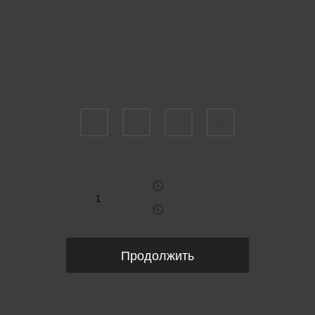
Пожалуйста, выберите размер IT
XS
S
L
XL
Укажите количество
Продолжить