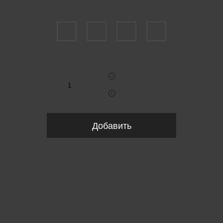
Пожалуйста, выберите размер IT
XS
S
L
XL
Укажите количество
Добавить