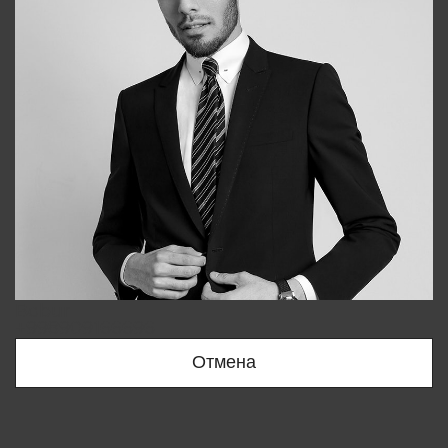
Bobur
+998909166696
Отмена