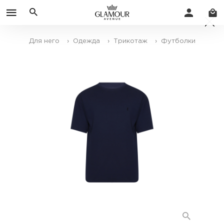
Для него
› Одежда
› Трикотаж
› Футболки