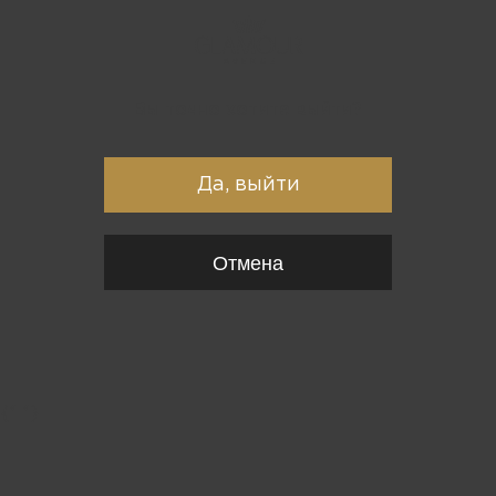
Вы точно хотите выйти?
Да, выйти
Отмена
{*
*}