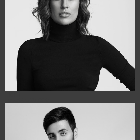
Elena
+998903282619