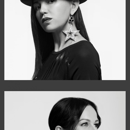
Tonya
+998931718866