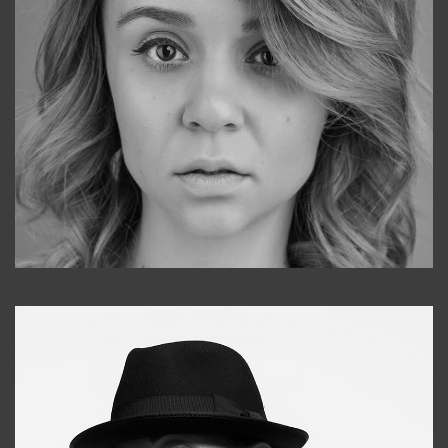
Galya
+998911648651