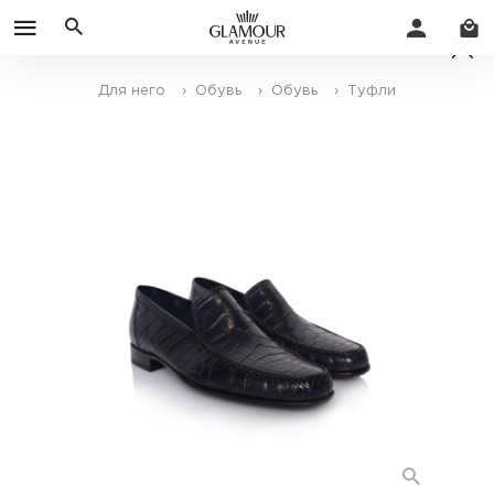
Для него
› Обувь
› Обувь
› Туфли