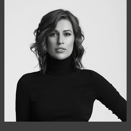
Elena
+998903282619