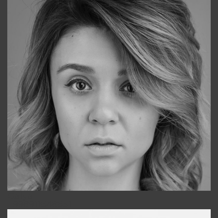
Galya
+998911648651