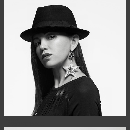
Tonya
+998931718866