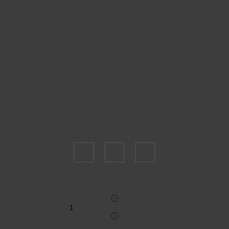
Пожалуйста, выберите размер US
6
7
10
Укажите количество