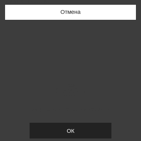
+998909166696
Отмена
Вы удалили товар из корзины
ОК