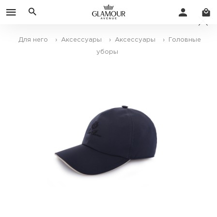
Для него
› Аксессуары
› Аксессуары
› Головные
уборы