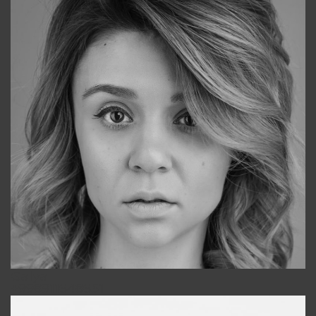
Galya
+998911648651