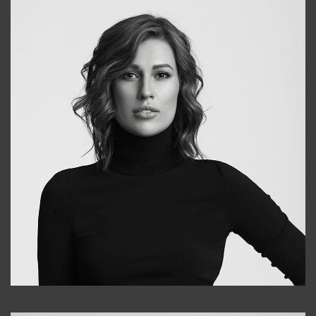
Elena
+998903282619