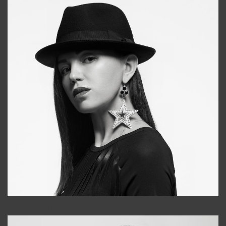
Tonya
+998931718866