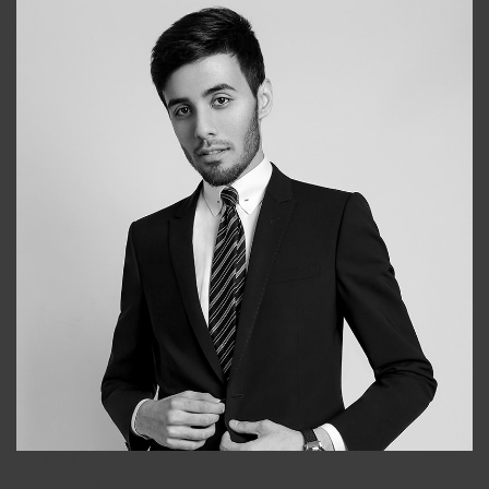
Bobur
+998909166696