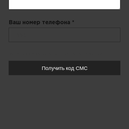
Ваш номер телефона *
+ 998
Запросы обрабатываются с 11:00-20:00 по будням (Пн-Пт)
Получить код СМС