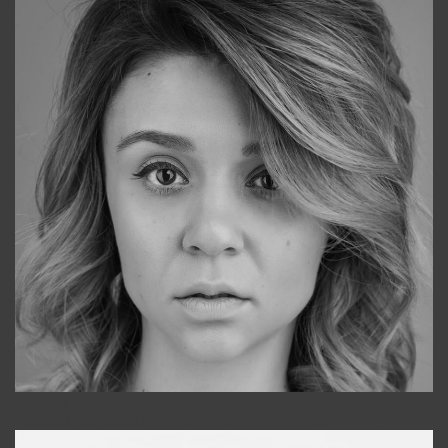
Galya
+998911648651