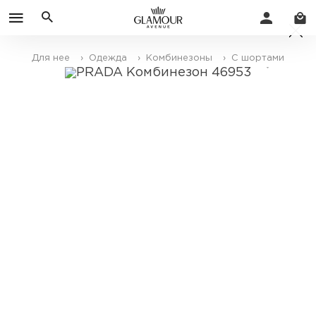
Для нее
› Одежда
› Комбинезоны
› С шортами