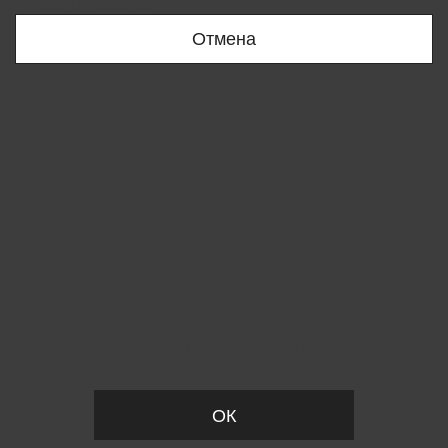
+998909166696
Отмена
Вы удалили товар из корзины
ОК