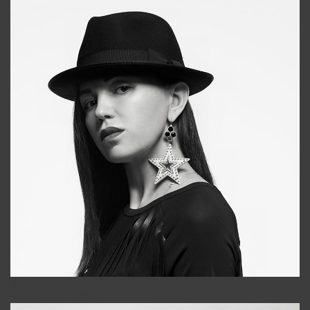
Tonya
+998931718866