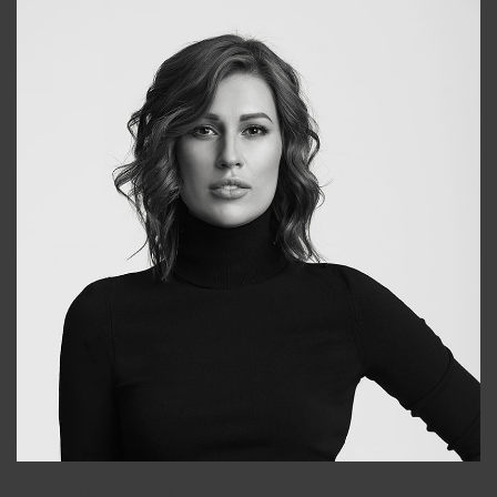
Elena
+998903282619