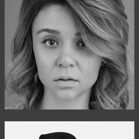
Galya
+998911648651