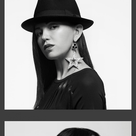
Tonya
+998931718866