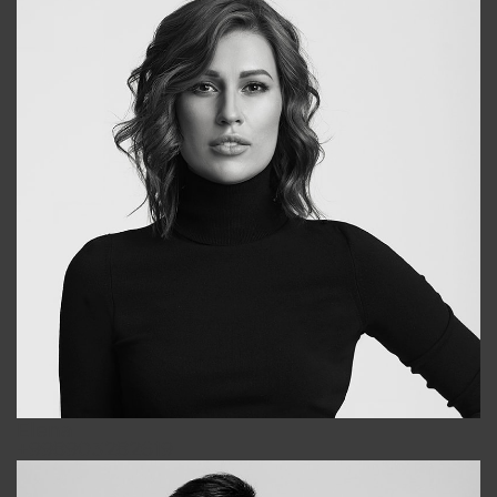
Elena
+998903282619