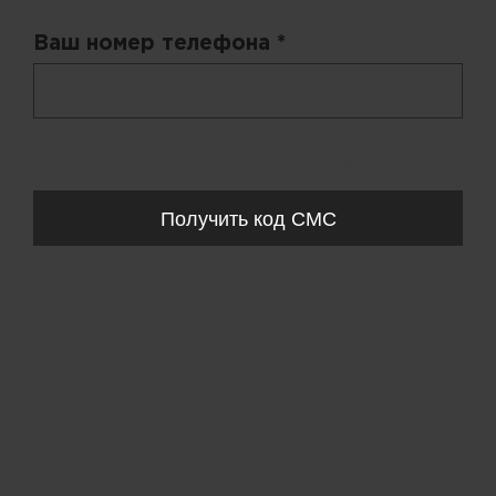
Ваш номер телефона *
+ 998
Запросы обрабатываются с 11:00-20:00 по будням (Пн-Пт)
Получить код СМС