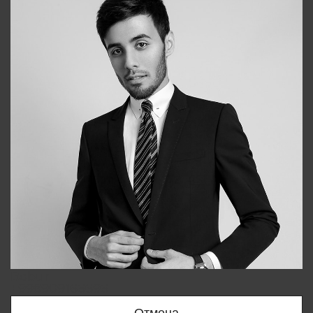
Bobur
+998909166696
Отмена