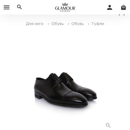
Для него
› Обувь
› Обувь
› Туфли