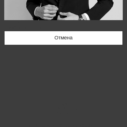
Bobur
+998909166696
Отмена
Вы удалили товар из корзины