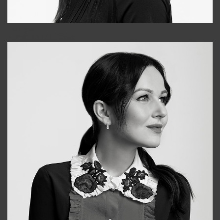
Tonya
+998931718866