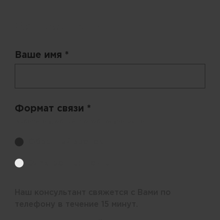
Запрос цены
Ваше имя *
Формат связи *
Выберите удобный способ получения цен.
Обратный звонок
Электронная почта
Наш консультант свяжется с Вами по
телефону в течение 15 минут.