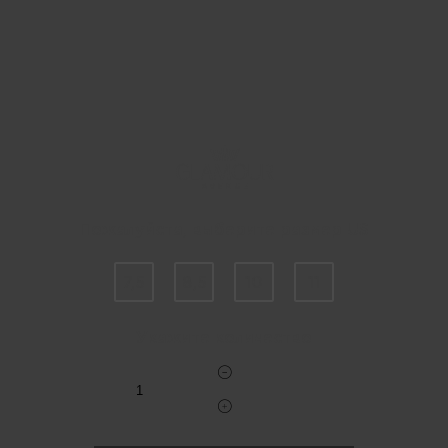
Пожалуйста, выберите размер US
7,5
8,5
10
11
Укажите количество