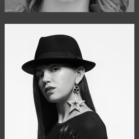
Galya
+998911648651