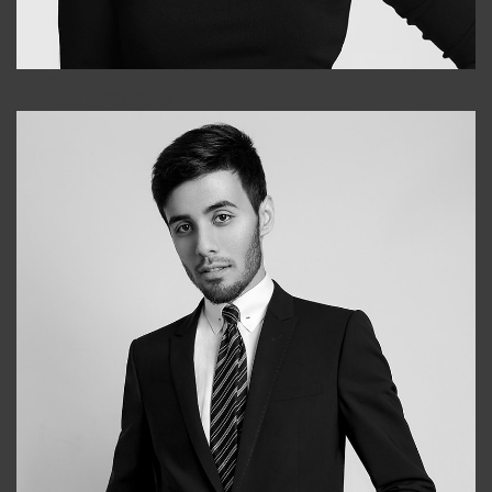
Elena
+998903282619