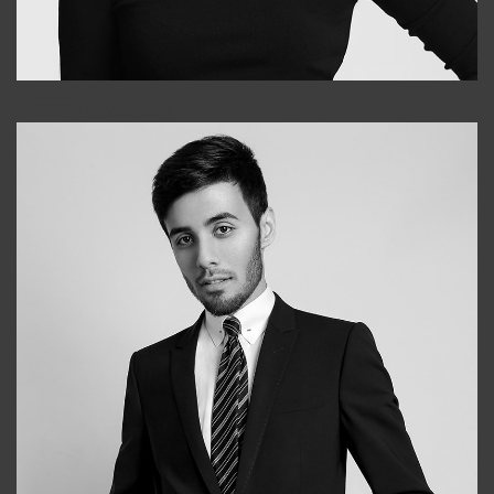
Elena
+998903282619