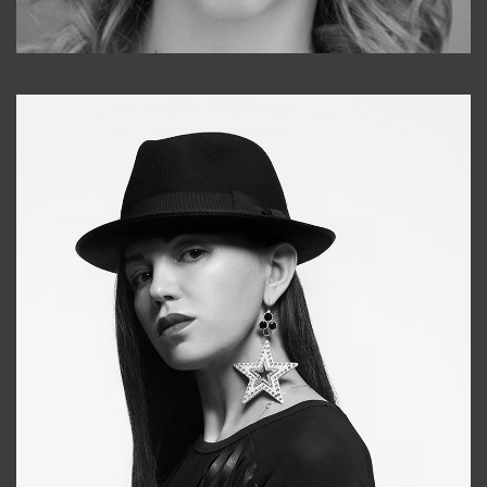
Galya
+998911648651