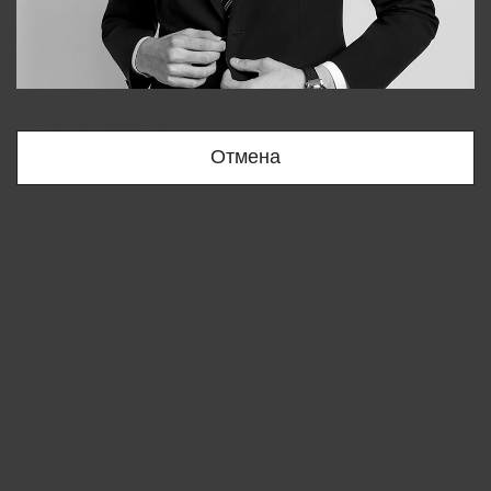
Bobur
+998909166696
Отмена