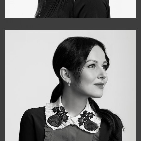
Tonya
+998931718866