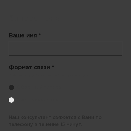
Запрос цены
Ваше имя *
Формат связи *
Выберите удобный способ получения цен.
Обратный звонок
Электронная почта
Наш консультант свяжется с Вами по
телефону в течение 15 минут.