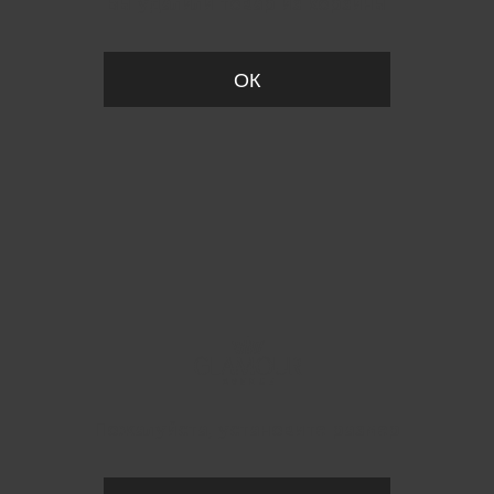
Вы удалили товар из корзины
ОК
Пожалуйста, установите размер