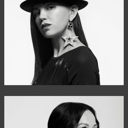
Tonya
+998931718866