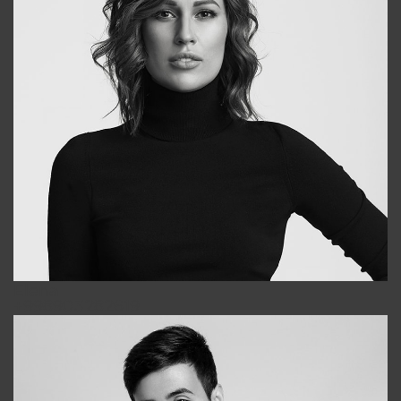
Elena
+998903282619