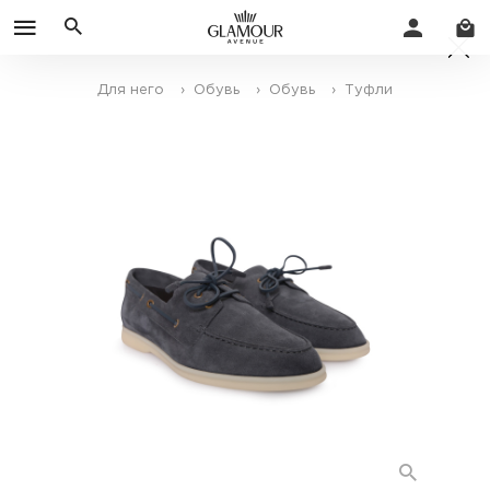
Для него
› Обувь
› Обувь
› Туфли