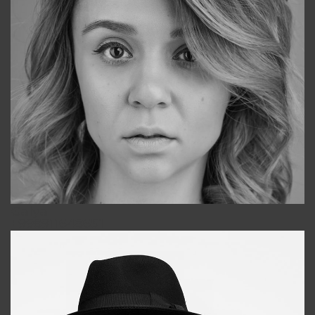
Galya
+998911648651