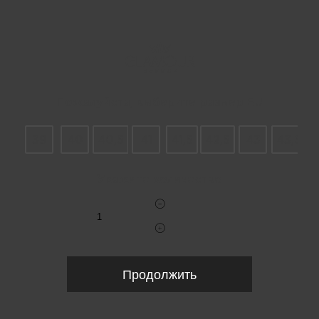
Пожалуйста, выберите размер EU
39
40
40,5
41
41,5
42,5
43
43,5
Укажите количество
Продолжить