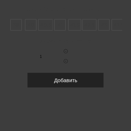
Пожалуйста, выберите размер EU
39
40
40,5
41
41,5
42,5
43
43,5
Укажите количество
Добавить