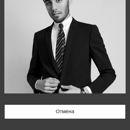
Bobur
+998909166696
Отмена