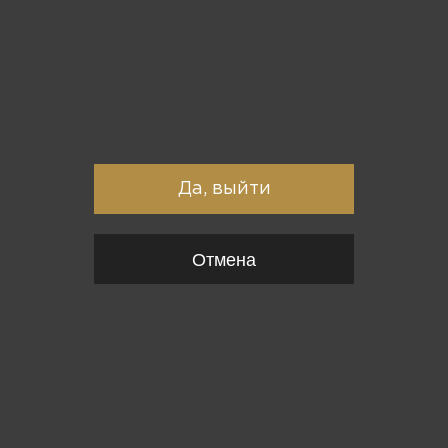
Вы точно хотите выйти?
Да, выйти
Отмена
{*
*}