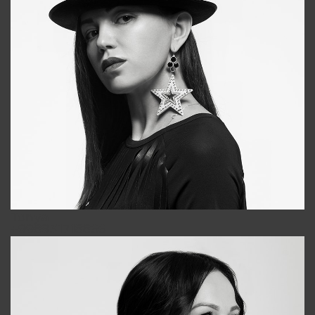
Tonya
+998931718866