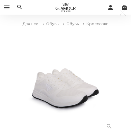
Для нее
› Обувь
› Обувь
› Кроссовки