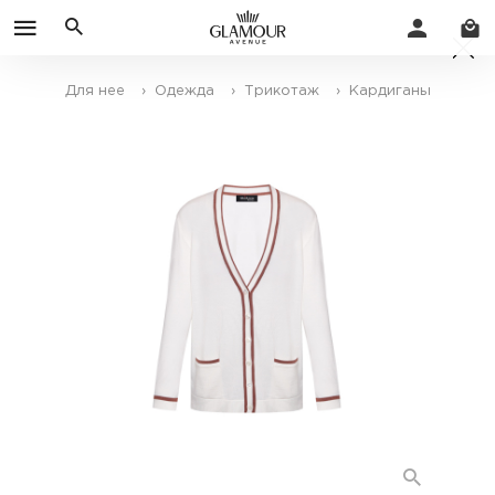
Для нее
› Одежда
› Трикотаж
› Кардиганы