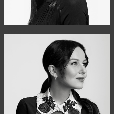
Tonya
+998931718866