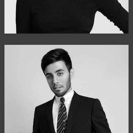
Elena
+998903282619