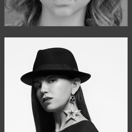
Galya
+998911648651