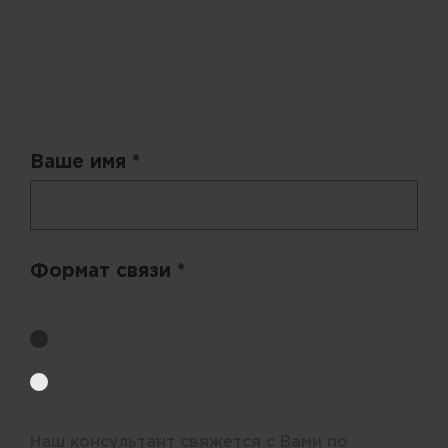
Запрос цены
Ваше имя *
Формат связи *
Выберите удобный способ получения цен.
Обратный звонок
Электронная почта
Наш консультант свяжется с Вами по