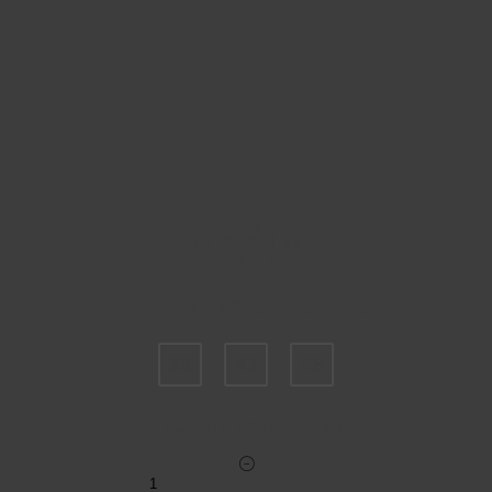
Пожалуйста, выберите размер INT
38
42
46
Укажите количество