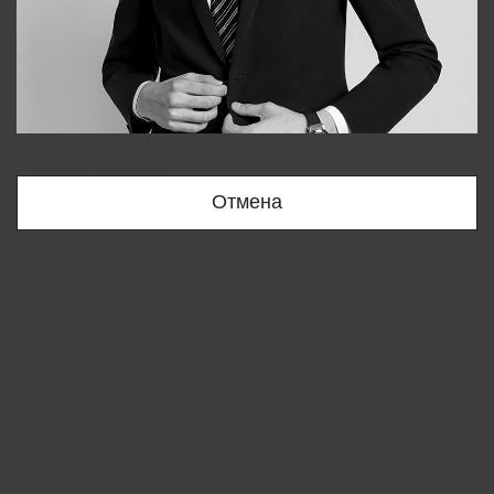
Bobur
+998909166696
Отмена