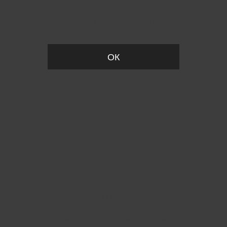
Вы удалили товар из корзины
ОК
Пожалуйста, установите размер