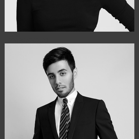
Elena
+998903282619