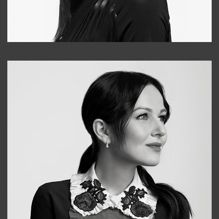
Tonya
+998931718866