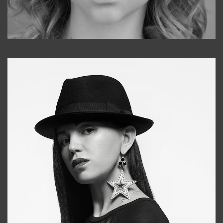
Galya
+998911648651