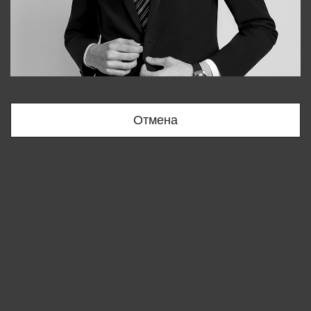
Bobur
+998909166696
Отмена