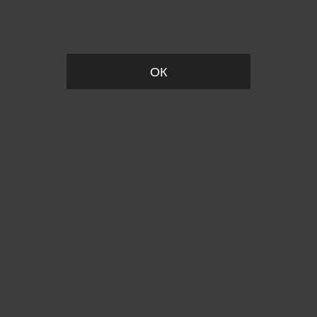
Вы удалили товар из корзины
ОК
Пожалуйста, установите размер