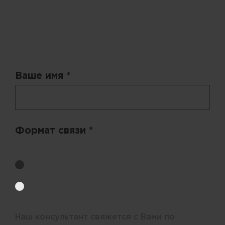
Запрос цены
Ваше имя *
Формат связи *
Выберите удобный способ получения цен.
Обратный звонок
Электронная почта
Наш консультант свяжется с Вами по