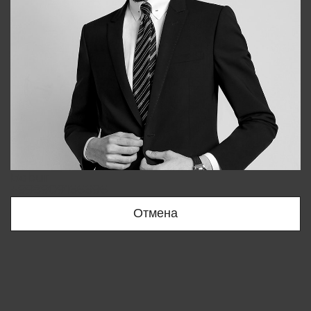
Bobur
+998909166696
Отмена