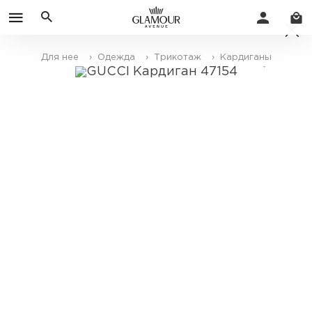
Для нее
› Одежда
› Трикотаж
› Кардиганы