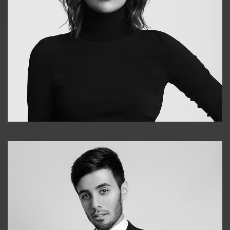
Elena
+998903282619