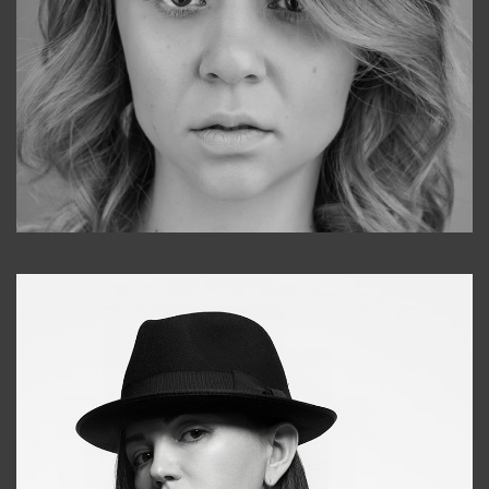
Galya
+998911648651