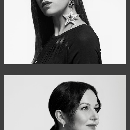
Tonya
+998931718866