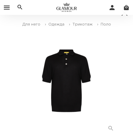
Для него
› Одежда
› Трикотаж
› Поло