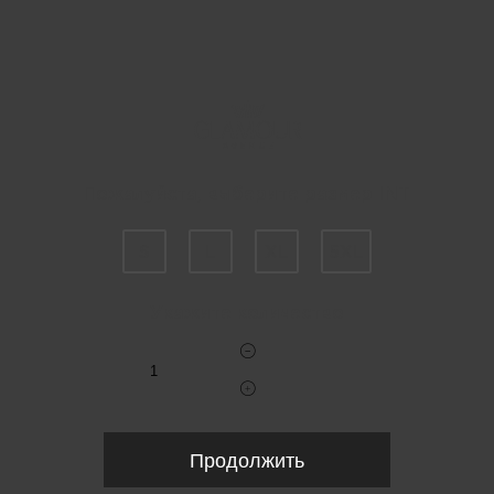
Пожалуйста, выберите размер INT
S
L
XL
5XL
Укажите количество
Продолжить