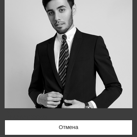
Bobur
+998909166696
Отмена