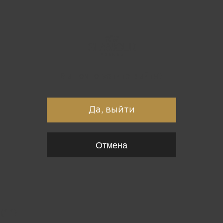
Вы точно хотите выйти?
Да, выйти
Отмена
{*
*}