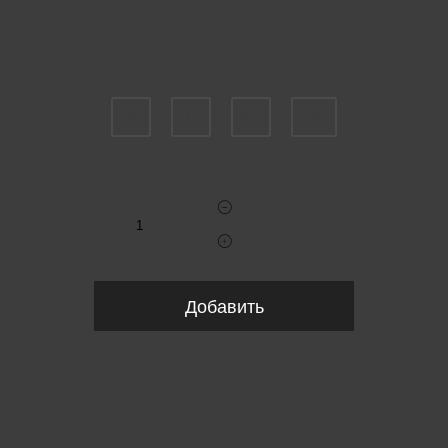
Пожалуйста, выберите размер INT
S
L
XL
5XL
Укажите количество
Добавить