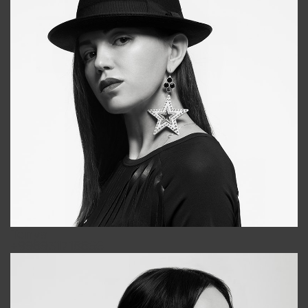
Tonya
+998931718866