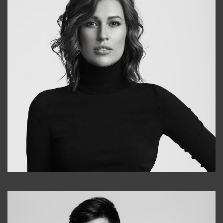
Elena
+998903282619