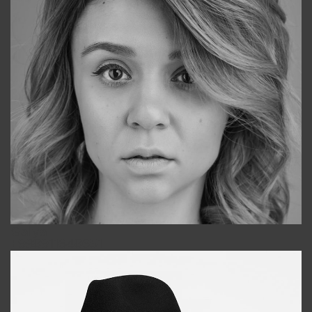
Galya
+998911648651