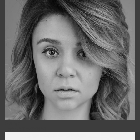
Galya
+998911648651