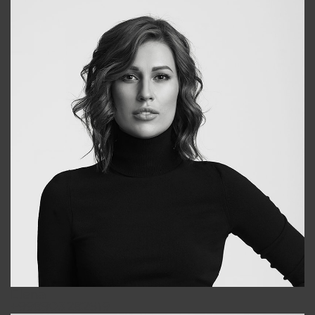
Elena
+998903282619