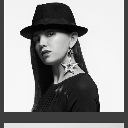
Tonya
+998931718866