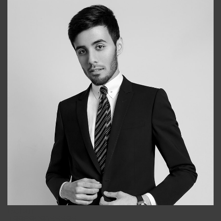
Bobur
+998909166696