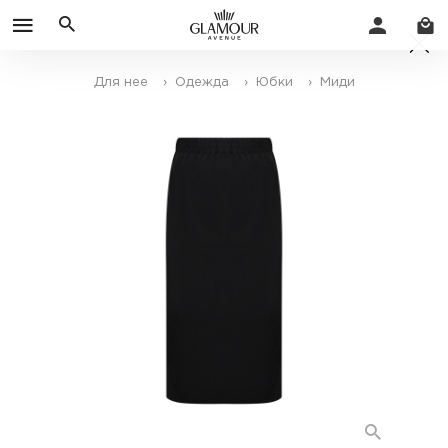
Для нее
› Одежда
› Юбки
› Миди