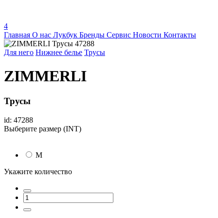
4
Главная
О нас
Лукбук
Бренды
Сервис
Новости
Контакты
Для него
Нижнее белье
Трусы
ZIMMERLI
Трусы
id: 47288
Выберите размер (INT)
M
Укажите количество