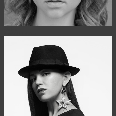
Galya
+998911648651