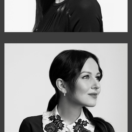
Tonya
+998931718866