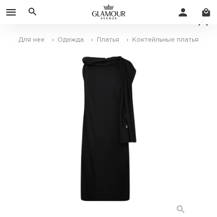
Для нее
› Одежда
› Платья
› Коктейльные платья