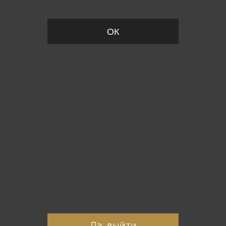
ОК
Вы точно хотите выйти?
Да, выйти