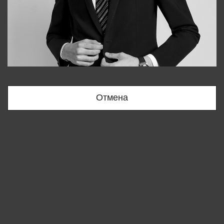
Bobur
+998909166696
Отмена