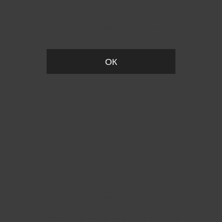
Вы удалили товар из корзины
ОК
Пожалуйста, установите размер