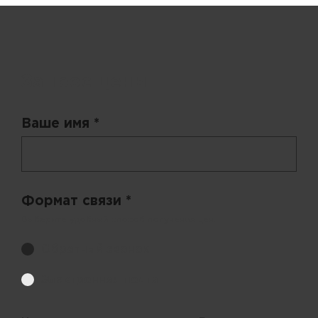
Запрос цены
Ваше имя *
Формат связи *
Выберите удобный способ получения цен.
Обратный звонок
Электронная почта