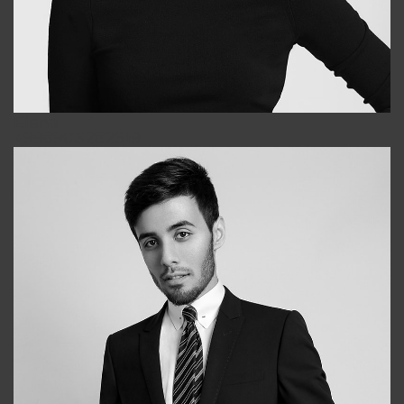
Elena
+998903282619