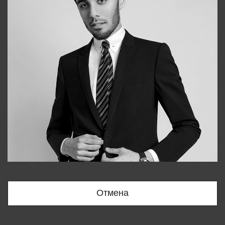
Bobur
+998909166696
Отмена