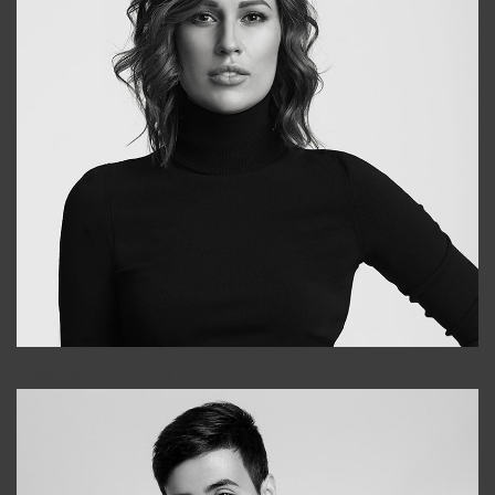
Elena
+998903282619