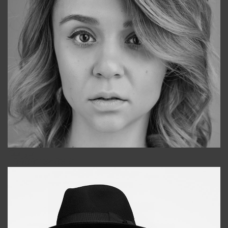
Galya
+998911648651