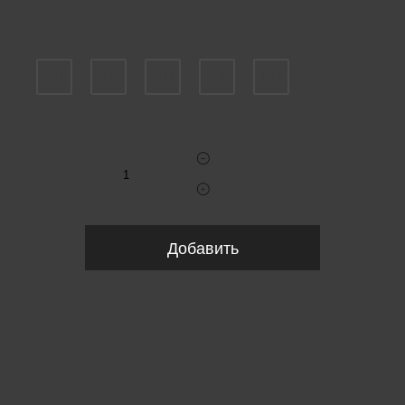
Пожалуйста, выберите размер EU
70
75
80
85
90
Укажите количество
Добавить