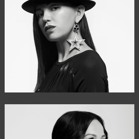
Tonya
+998931718866