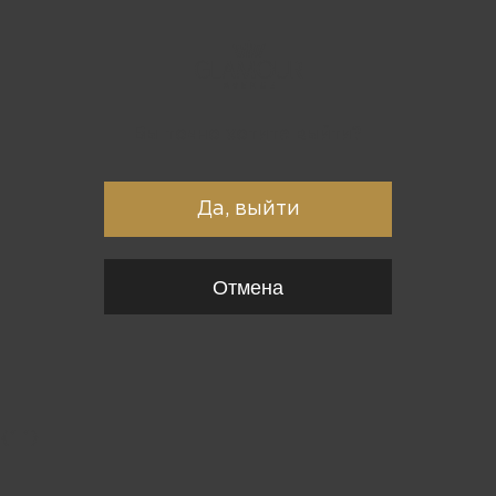
Вы точно хотите выйти?
Да, выйти
Отмена
{*
*}