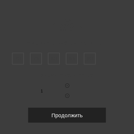
Пожалуйста, выберите размер EU
70
75
80
85
90
Укажите количество
Продолжить