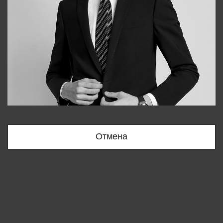
Bobur
+998909166696
Отмена