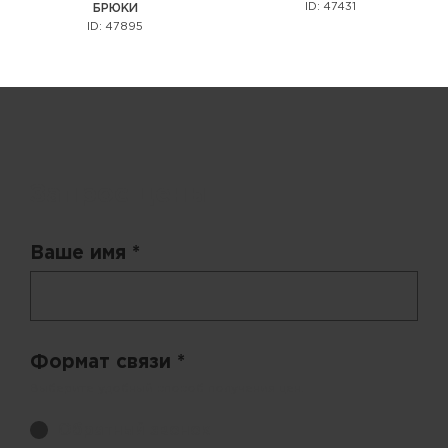
ID: 47431
БРЮКИ
ID: 47895
Запрос цены
Ваше имя *
Формат связи *
Выберите удобный способ получения цен.
Обратный звонок