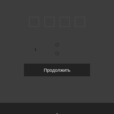
Пожалуйста, выберите размер EU
39
40
43
44
Укажите количество
Продолжить