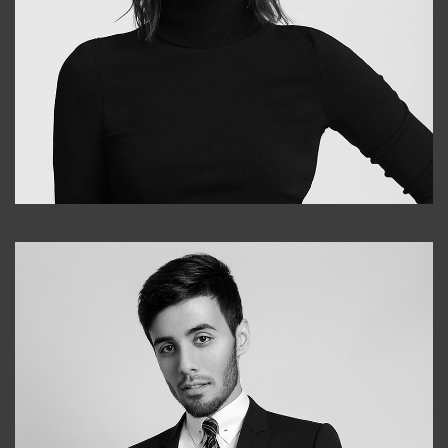
Elena
+998903282619