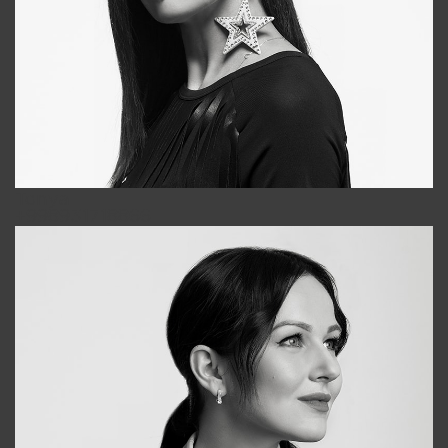
Tonya
+998931718866