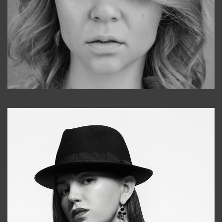
Galya
+998911648651