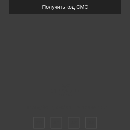
Получить код СМС
Пожалуйста, выберите размер EU
39
40
43
44