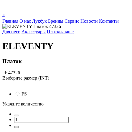
4
Главная
О нас
Лукбук
Бренды
Сервис
Новости
Контакты
Для него
Аксессуары
Платки-паше
ELEVENTY
Платок
id: 47326
Выберите размер (INT)
FS
Укажите количество