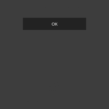
Вы удалили товар из корзины
ОК
Пожалуйста, установите размер