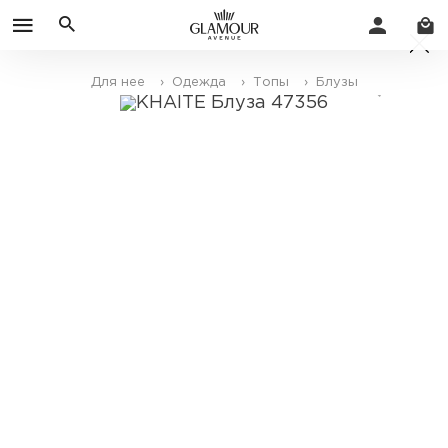
Для нее
› Одежда
› Топы
› Блузы