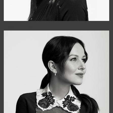
Tonya
+998931718866