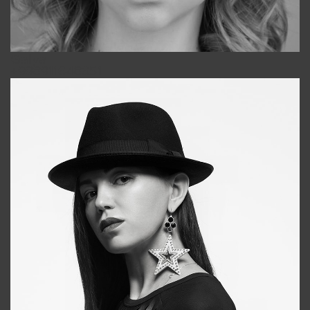
Galya
+998911648651