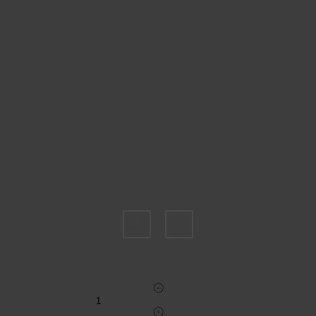
Пожалуйста, выберите размер INT
XS
S
Укажите количество