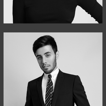
Elena
+998903282619