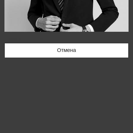
Bobur
+998909166696
Отмена