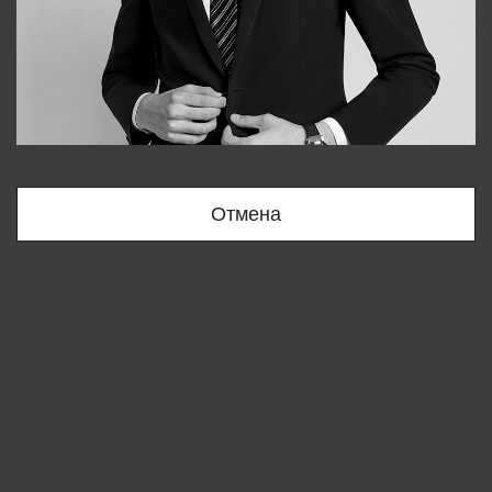
Bobur
+998909166696
Отмена