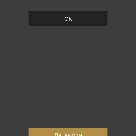
ОК
Вы точно хотите выйти?
Да, выйти