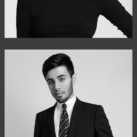
Elena
+998903282619