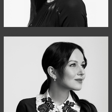
Tonya
+998931718866