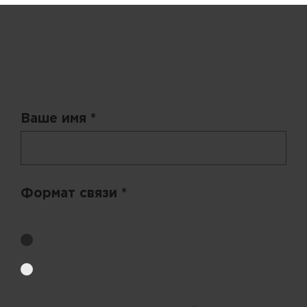
Запрос цены
Ваше имя *
Формат связи *
Выберите удобный способ получения цен.
Обратный звонок
Электронная почта