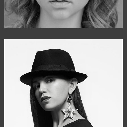
Galya
+998911648651