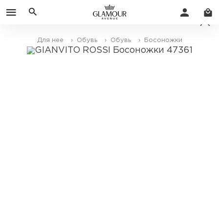
Для нее
› Обувь
› Обувь
› Босоножки