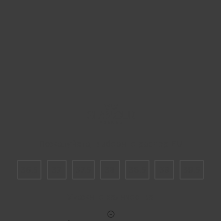
Пожалуйста, выберите размер EU
36.5
37
37.5
38
38.5
39
39.5
Укажите количество