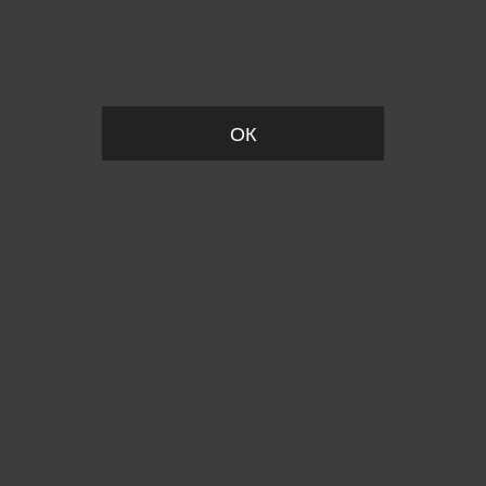
Вы удалили товар из корзины
ОК
Пожалуйста, установите размер