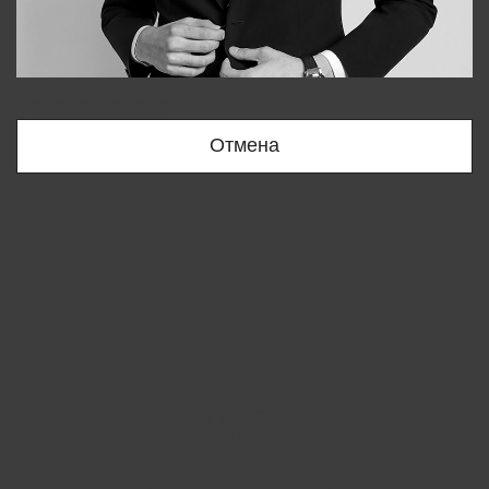
Bobur
+998909166696
Отмена
Вы удалили товар из корзины