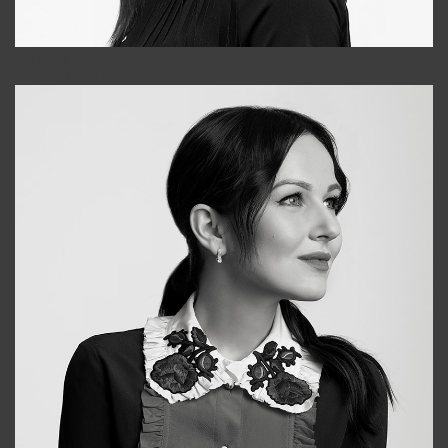
Tonya
+998931718866