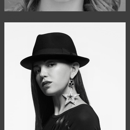
Galya
+998911648651