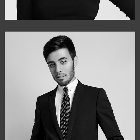
Elena
+998903282619