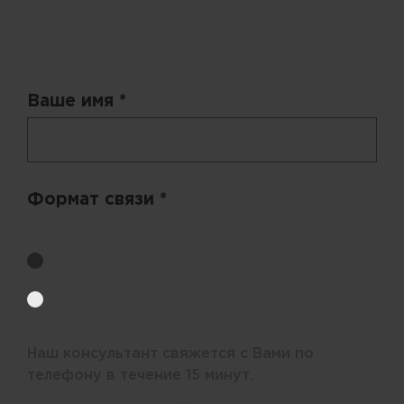
Запрос цены
Ваше имя *
Формат связи *
Выберите удобный способ получения цен.
Обратный звонок
Электронная почта
Наш консультант свяжется с Вами по
телефону в течение 15 минут.