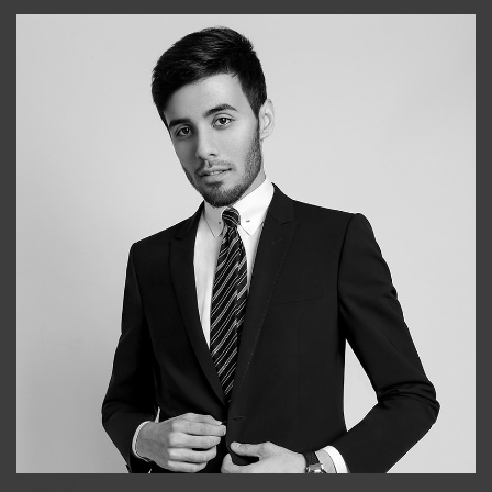
+998903282619
Bobur