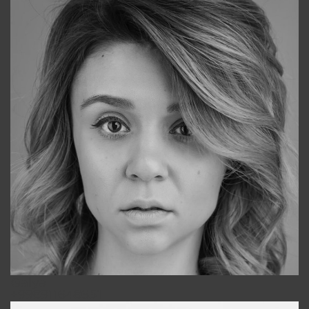
Galya
+998911648651