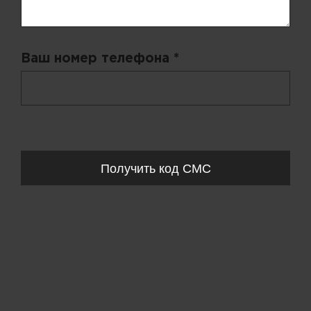
Ваш номер телефона *
+ 998
Запросы обрабатываются с 11:00-20:00 по будням (Пн-Пт)
Получить код СМС