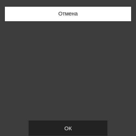
+998909166696
Отмена
Вы удалили товар из корзины
ОК