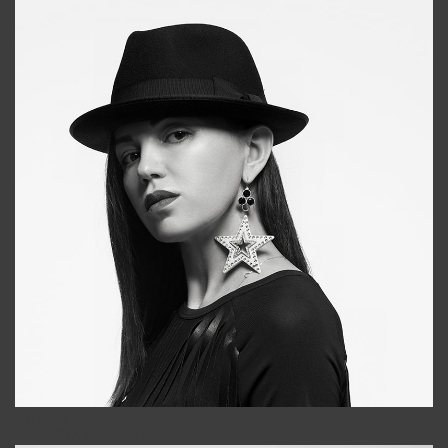
Tonya
+998931718866