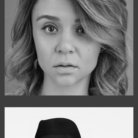
Galya
+998911648651