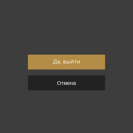
Вы точно хотите выйти?
Да, выйти
Отмена
{*
*}