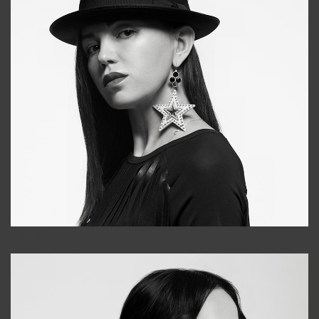
Tonya
+998931718866