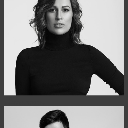
Elena
+998903282619