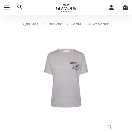
Для нее
› Одежда
› Топы
› Футболки