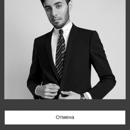
Bobur
+998909166696
Отмена