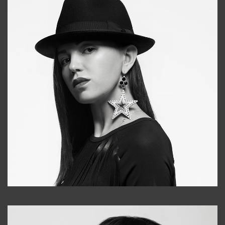
Tonya
+998931718866