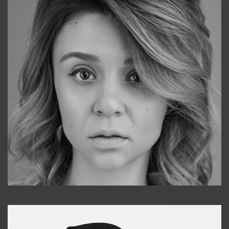
Galya
+998911648651