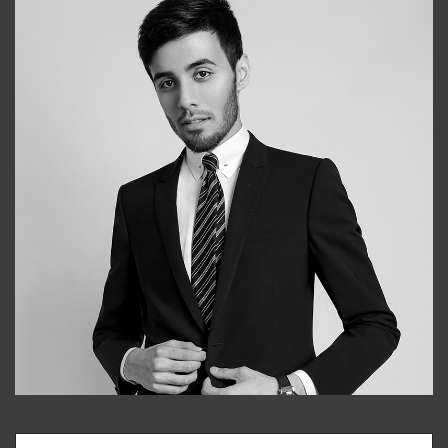
Bobur
+998909166696