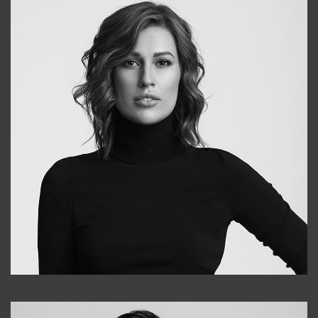
Elena
+998903282619