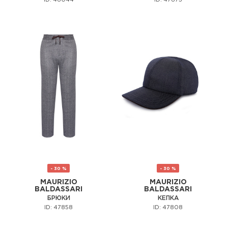
ID: 48044
ID: 47873
- 30 %
- 30 %
MAURIZIO
MAURIZIO
BALDASSARI
BALDASSARI
БРЮКИ
КЕПКА
ID: 47858
ID: 47808