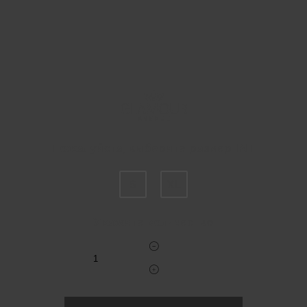
Пожалуйста, выберите размер INT
S
XL
Укажите количество