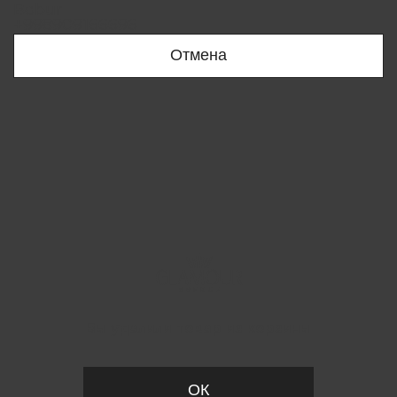
Bobur
+998909166696
Отмена
Вы удалили товар из корзины
ОК