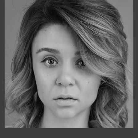
Galya
+998911648651