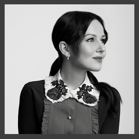
+998931718866
Alena