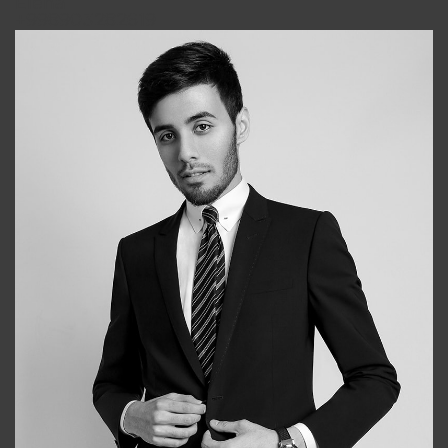
Elena
+998903282619