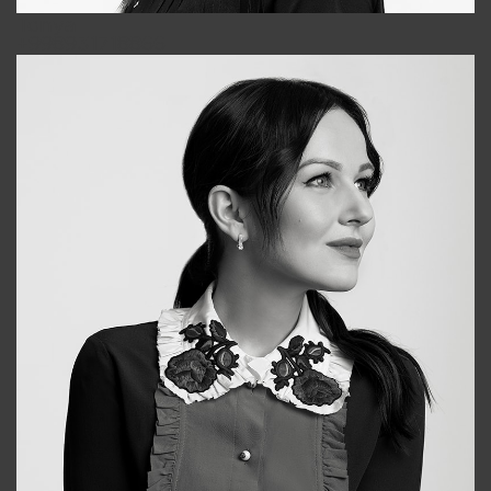
Tonya
+998931718866