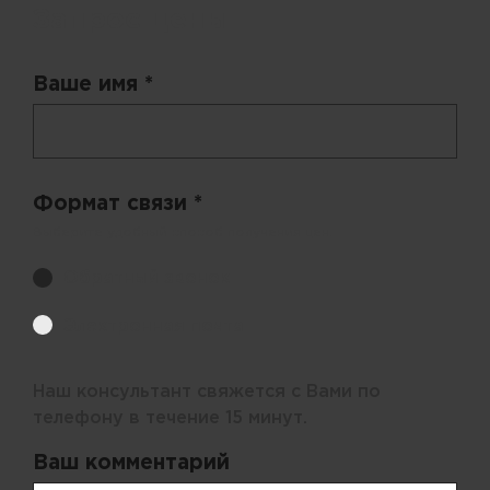
Запрос цены
Ваше имя *
Формат связи *
Выберите удобный способ получения цен.
Обратный звонок
Электронная почта
Наш консультант свяжется с Вами по
телефону в течение 15 минут.
Ваш комментарий