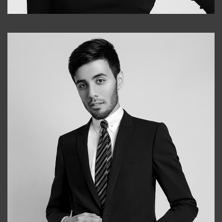
Elena
+998903282619