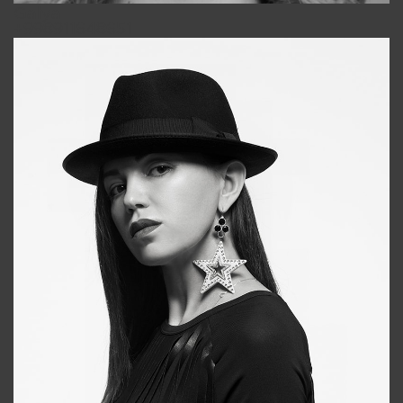
Galya
+998911648651