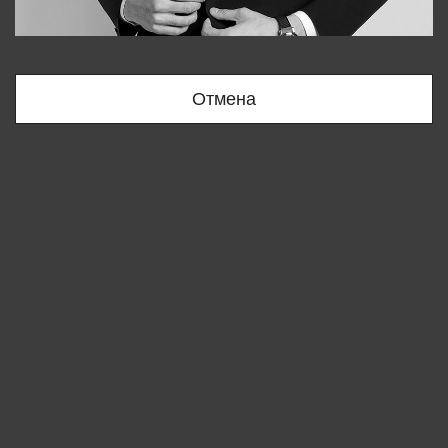
Bobur
+998909166696
Отмена
Вы удалили товар из корзины