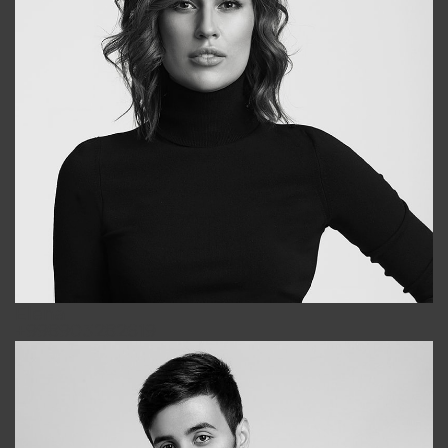
Elena
+998903282619