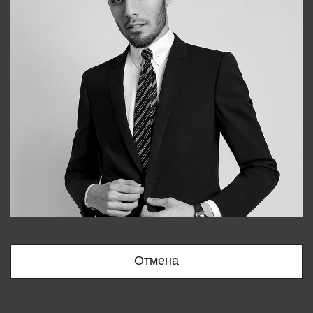
Bobur
+998909166696
Отмена