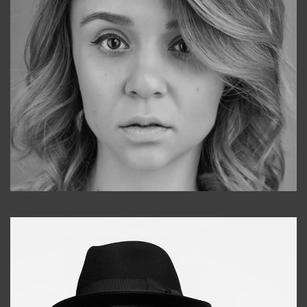
Galya
+998911648651