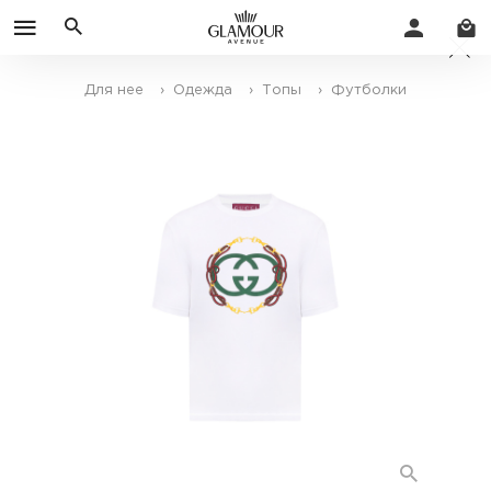
Для нее
› Одежда
› Топы
› Футболки