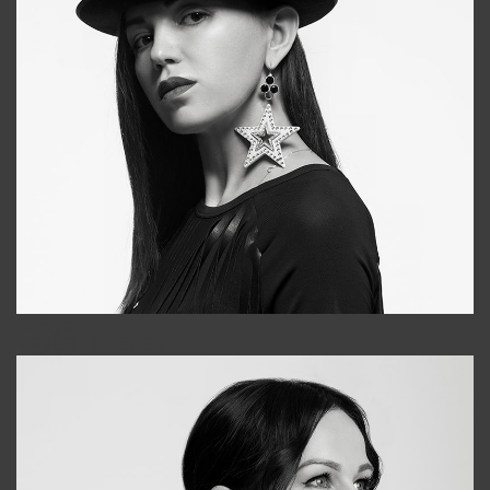
Tonya
+998931718866