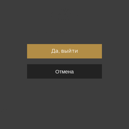
Вы точно хотите выйти?
Да, выйти
Отмена
{*
*}