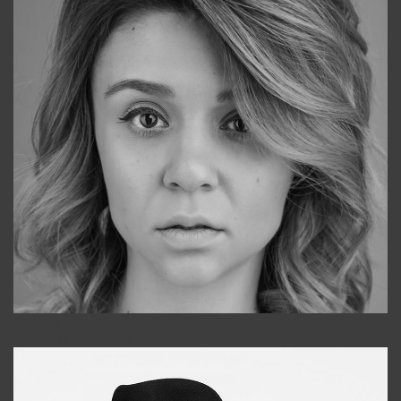
Galya
+998911648651