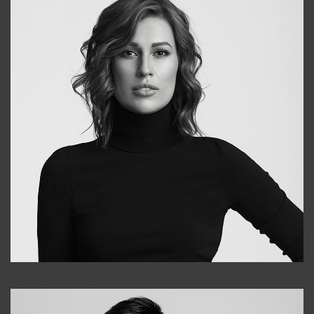
Elena
+998903282619