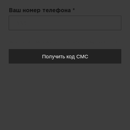
Ваш номер телефона *
+ 998
Запросы обрабатываются с 11:00-20:00 по будням (Пн-Пт)
Получить код СМС