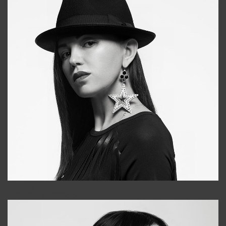
Tonya
+998931718866