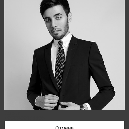
Bobur
+998909166696
Отмена