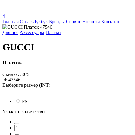
4
Главная
О нас
Лукбук
Бренды
Сервис
Новости
Контакты
Для нее
Аксессуары
Платки
GUCCI
Платок
Скидка: 30 %
id: 47546
Выберите размер (INT)
FS
Укажите количество