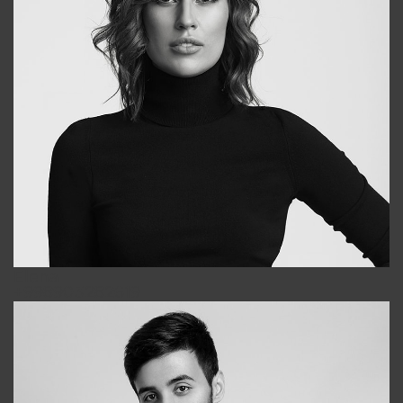
Elena
+998903282619