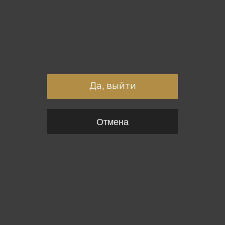
Вы точно хотите выйти?
Да, выйти
Отмена
{*
*}