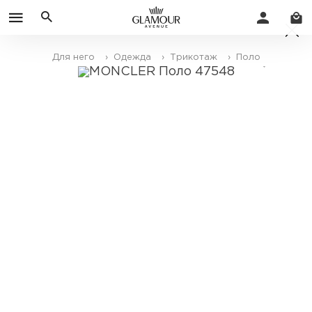
Для него
› Одежда
› Трикотаж
› Поло