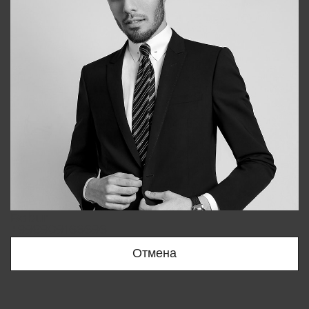
Bobur
+998909166696
Отмена