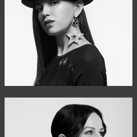
Tonya
+998931718866