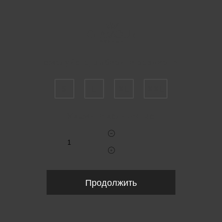
Пожалуйста, выберите размер INT
S
L
XL
XXL
Укажите количество
Продолжить