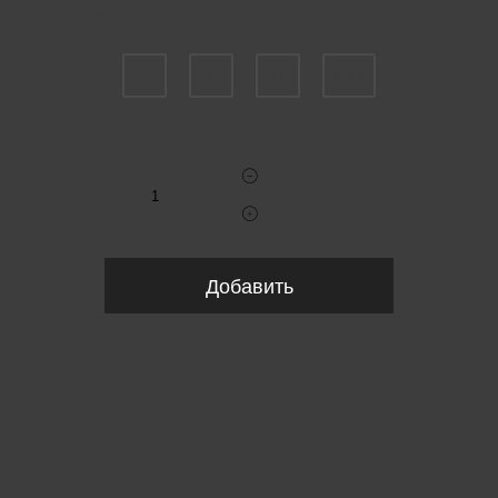
Пожалуйста, выберите размер INT
S
L
XL
XXL
Укажите количество
Добавить