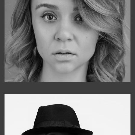
Galya
+998911648651