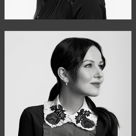
Tonya
+998931718866