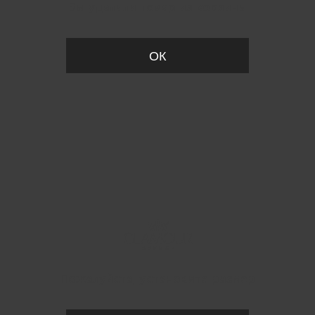
Вы удалили товар из корзины
ОК
Пожалуйста, установите размер