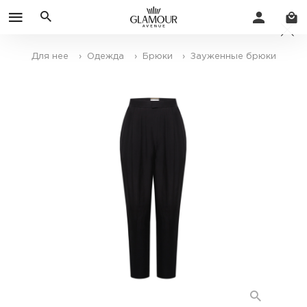
Для нее
› Одежда
› Брюки
› Зауженные брюки