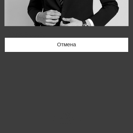
Bobur
+998909166696
Отмена