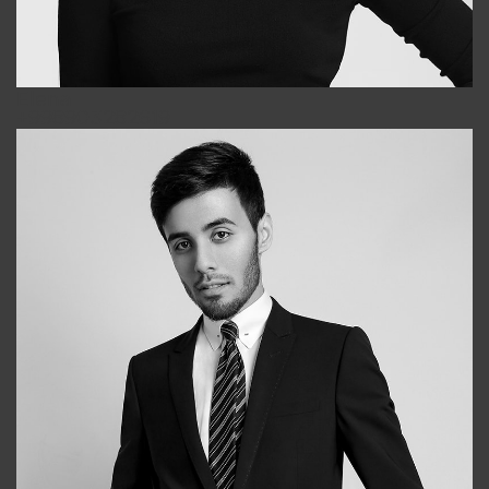
Elena
+998903282619