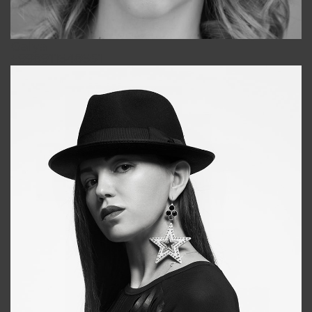
Galya
+998911648651