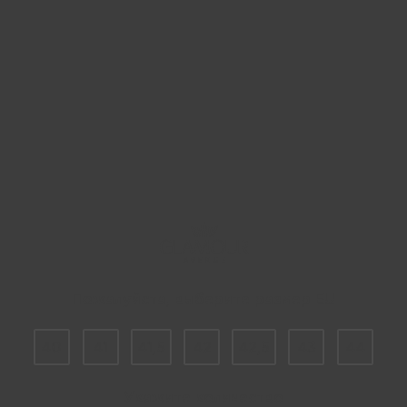
Пожалуйста, выберите размер EU
40
41
41,5
42
42,5
43
44
Укажите количество