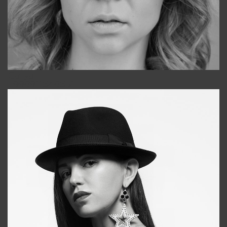
Galya
+998911648651