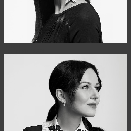
Tonya
+998931718866