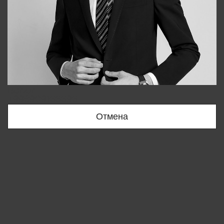
Bobur
+998909166696
Отмена