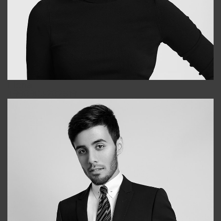
Elena
+998903282619