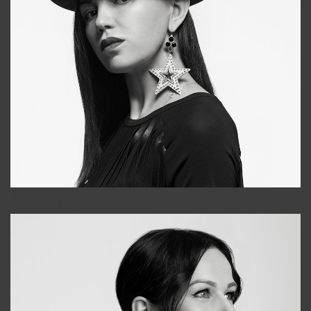
Tonya
+998931718866