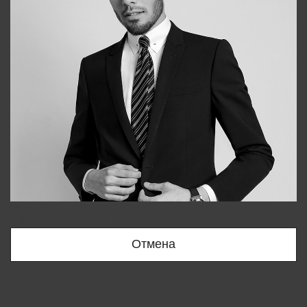
Bobur
+998909166696
Отмена