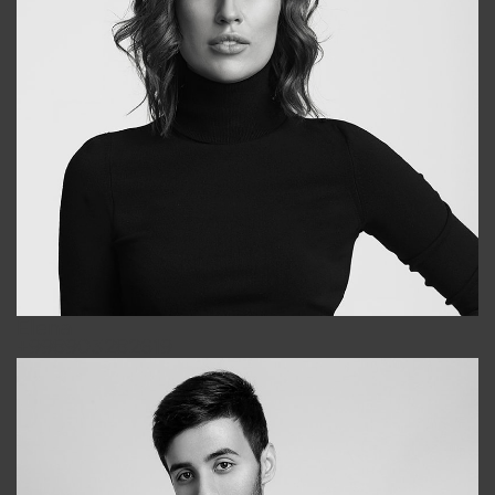
Elena
+998903282619