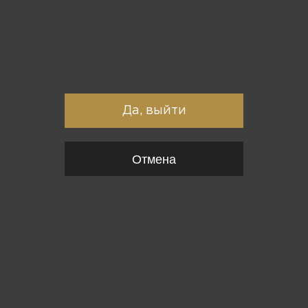
Вы точно хотите выйти?
Да, выйти
Отмена
{*
*}