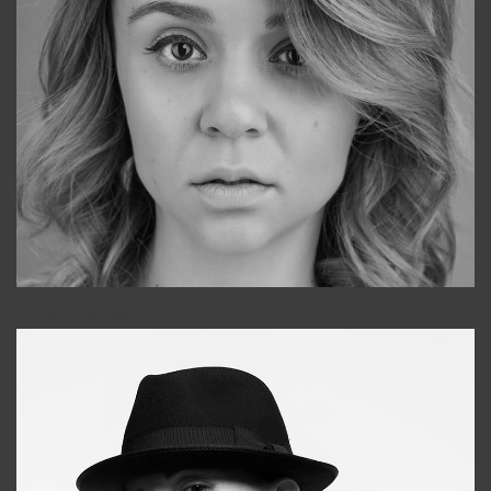
Galya
+998911648651