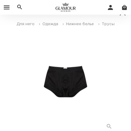
Для него
› Одежда
› Нижнее белье
› Трусы