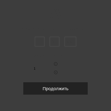
Пожалуйста, выберите размер INT
L
XL
XXL
Укажите количество
Продолжить