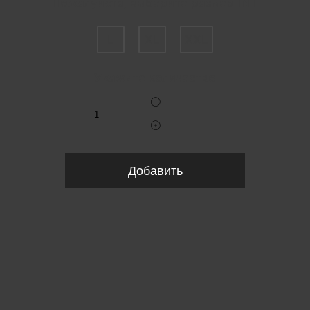
Пожалуйста, выберите размер INT
L
XL
XXL
Укажите количество
Добавить