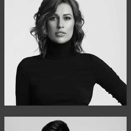
Elena
+998903282619