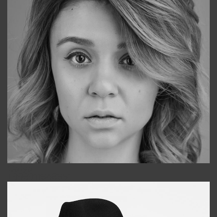
Galya
+998911648651