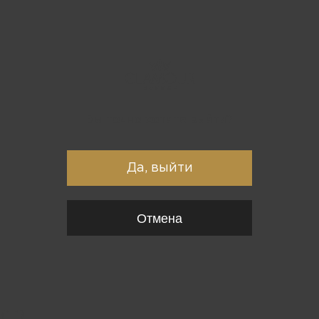
Вы точно хотите выйти?
Да, выйти
Отмена
{*
*}