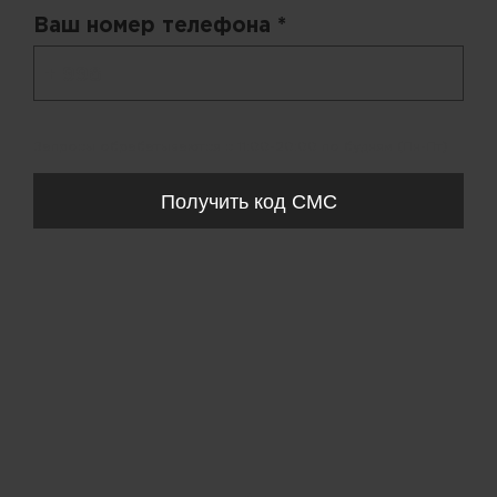
Ваш номер телефона *
+ 998
Запросы обрабатываются с 11:00-20:00 по будням (Пн-Пт)
Получить код СМС