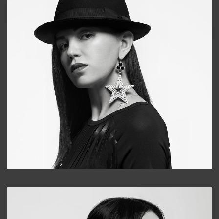
Tonya
+998931718866