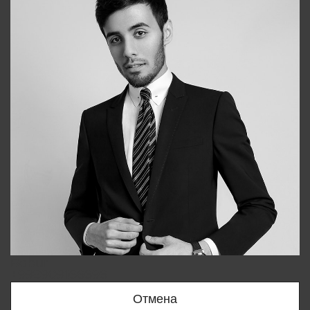
Bobur
+998909166696
Отмена