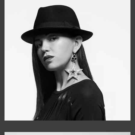
Tonya
+998931718866