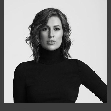
Elena
+998903282619