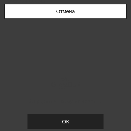
+998909166696
Отмена
Вы удалили товар из корзины
ОК