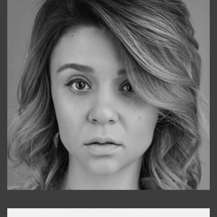
Galya
+998911648651