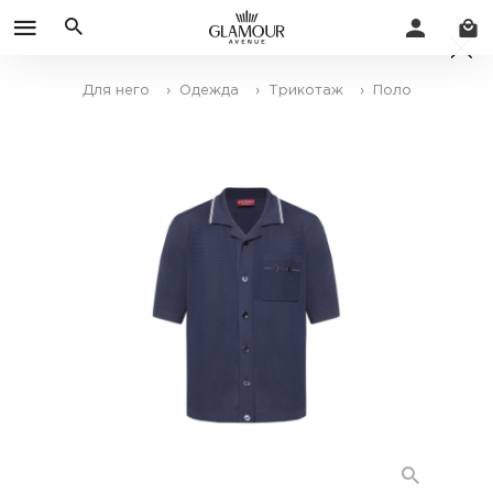
Для него
› Одежда
› Трикотаж
› Поло