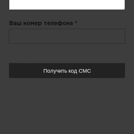
Ваш номер телефона *
+ 998
Запросы обрабатываются с 11:00-20:00 по будням (Пн-Пт)
Получить код СМС