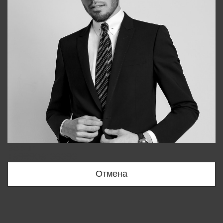
Bobur
+998909166696
Отмена