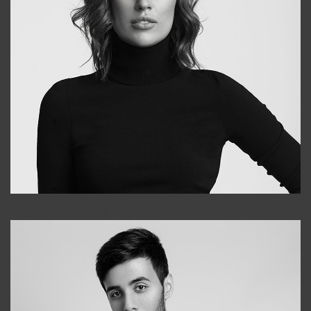
Elena
+998903282619