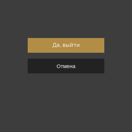
Вы точно хотите выйти?
Да, выйти
Отмена
{*
*}