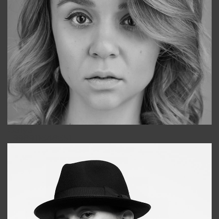
Galya
+998911648651