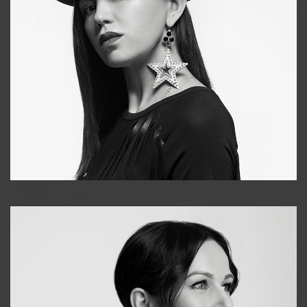
Tonya
+998931718866