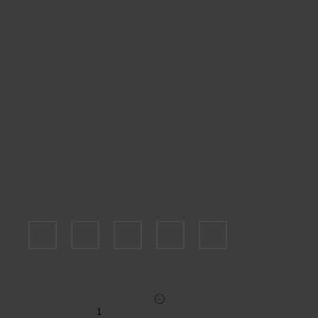
Пожалуйста, выберите размер IT
46
48
52
54
56
Укажите количество