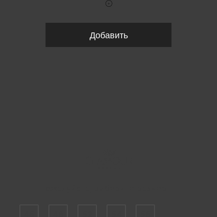
Добавить
Пожалуйста, выберите размер IT
46
48
52
54
56