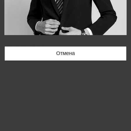
Bobur
+998909166696
Отмена