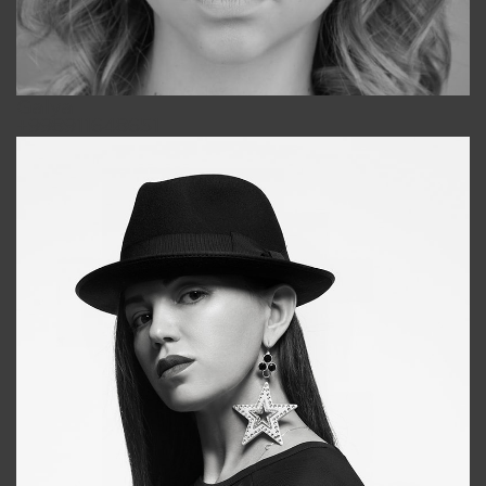
Galya
+998911648651