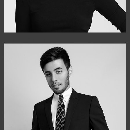
Elena
+998903282619