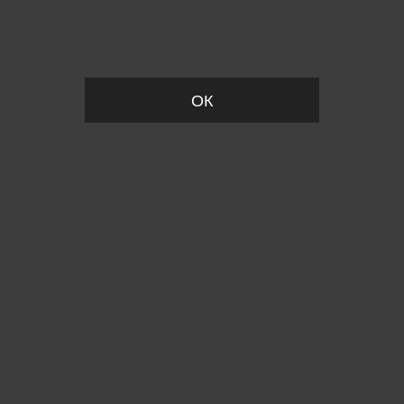
Вы удалили товар из корзины
ОК
Пожалуйста, установите размер