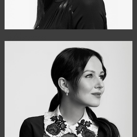
Tonya
+998931718866