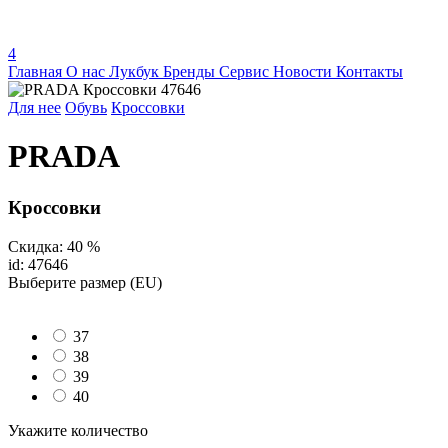
4
Главная
О нас
Лукбук
Бренды
Сервис
Новости
Контакты
Для нее
Обувь
Кроссовки
PRADA
Кроссовки
Скидка: 40 %
id: 47646
Выберите размер (EU)
37
38
39
40
Укажите количество