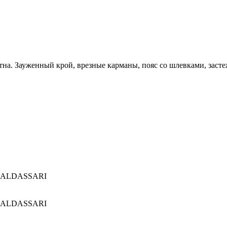
на. Зауженный крой, врезные карманы, пояс со шлевками, заст
BALDASSARI
BALDASSARI