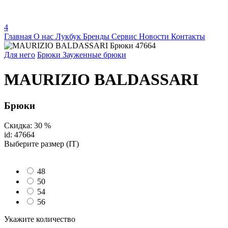
4
Главная
О нас
Лукбук
Бренды
Сервис
Новости
Контакты
Для него
Брюки
Зауженные брюки
MAURIZIO BALDASSARI
Брюки
Скидка: 30 %
id: 47664
Выберите размер (IT)
48
50
54
56
Укажите количество