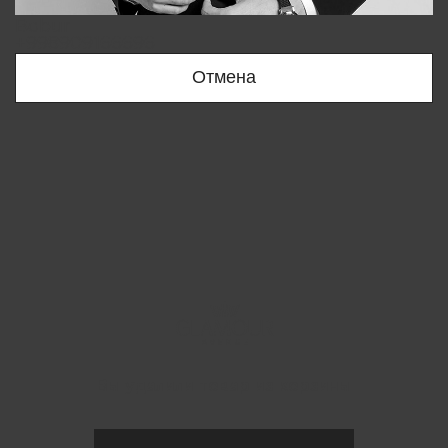
Bobur
+998909166696
Отмена
Вы удалили товар из корзины