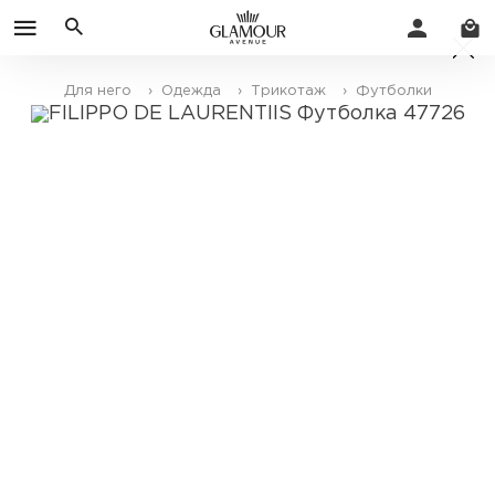
Для него
› Одежда
› Трикотаж
› Футболки