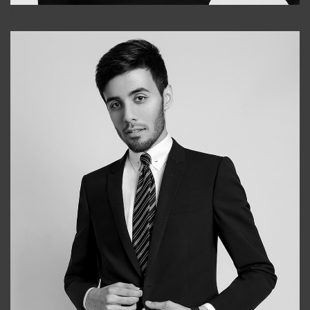
Elena
+998903282619