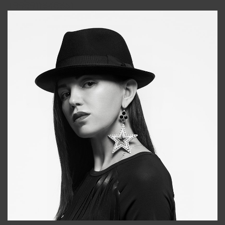
+998911648651