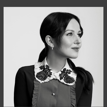
Tonya
+998931718866