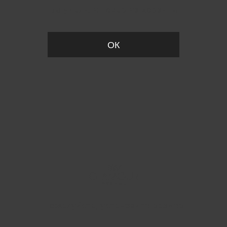
Вы удалили товар из корзины
ОК
Пожалуйста, установите размер