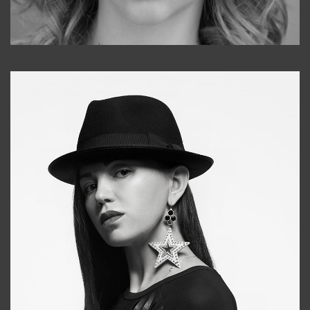
Galya
+998911648651