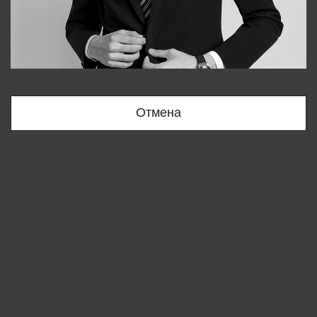
Bobur
+998909166696
Отмена