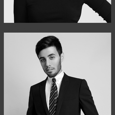
Elena
+998903282619