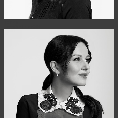
Tonya
+998931718866