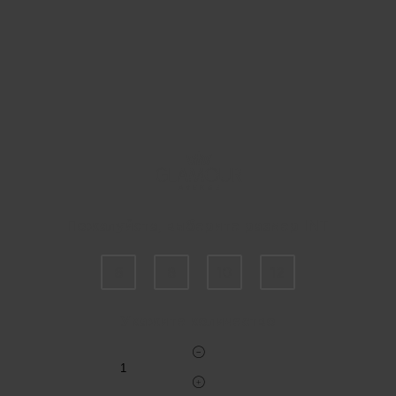
Пожалуйста, выберите размер INT
6
8
10
12
Укажите количество