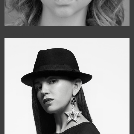
Galya
+998911648651