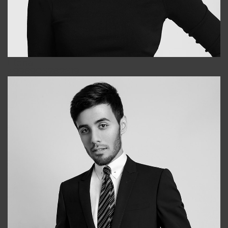
Elena
+998903282619