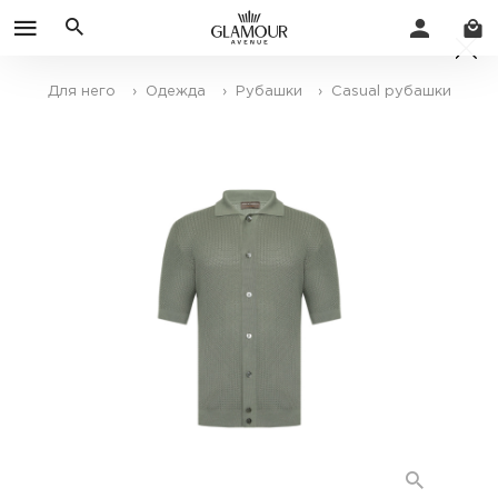
Для него
› Одежда
› Рубашки
› Casual рубашки