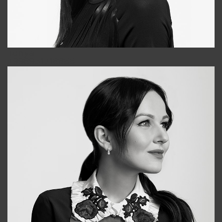
Tonya
+998931718866