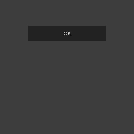
Вы удалили товар из корзины
ОК
Пожалуйста, установите размер