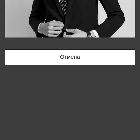
Bobur
+998909166696
Отмена