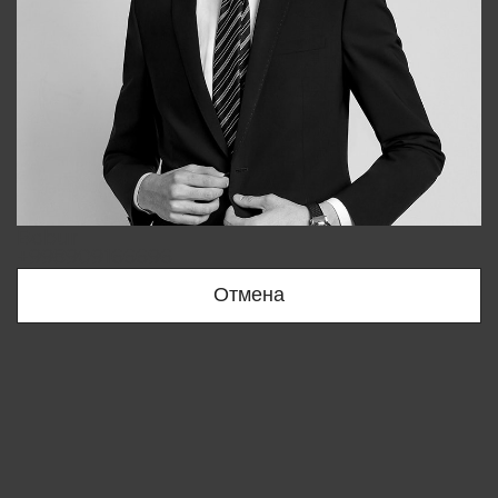
Bobur
+998909166696
Отмена