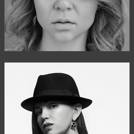
Galya
+998911648651