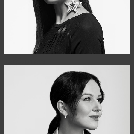
Tonya
+998931718866