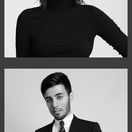
Elena
+998903282619