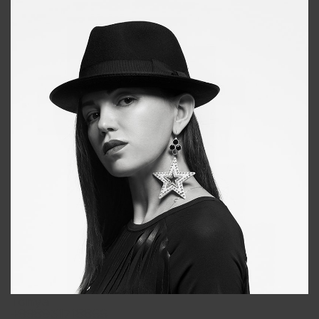
Tonya
+998931718866