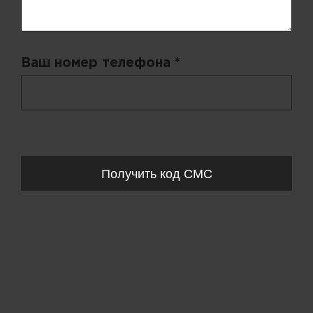
Ваш номер телефона *
+ 998
Запросы обрабатываются с 11:00-20:00 по будням (Пн-Пт)
Получить код СМС