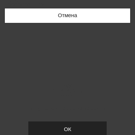
Bobur
+998909166696
Отмена
Вы удалили товар из корзины
ОК