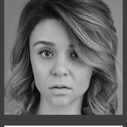
Galya
+998911648651