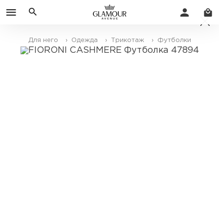
Для него
› Одежда
› Трикотаж
› Футболки