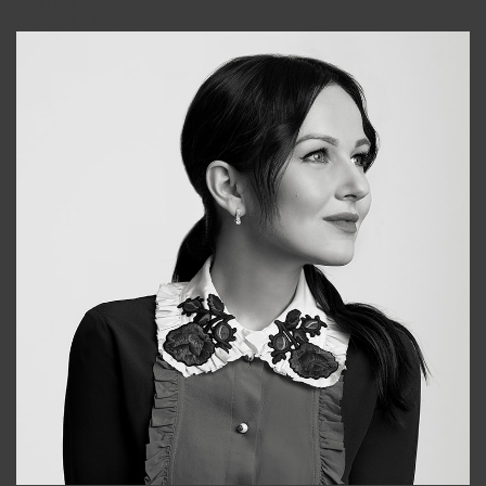
Tonya
+998931718866