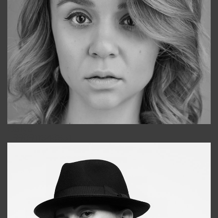
Galya
+998911648651