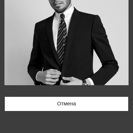
Bobur
+998909166696
Отмена