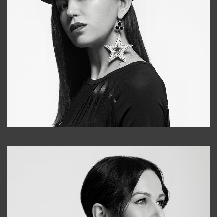
Tonya
+998931718866