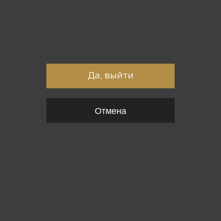
Вы точно хотите выйти?
Да, выйти
Отмена
{*
*}