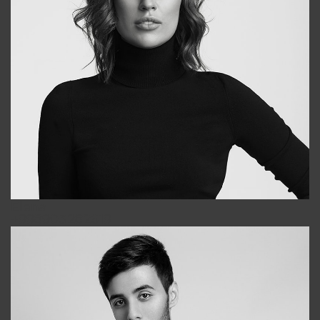
Elena
+998903282619