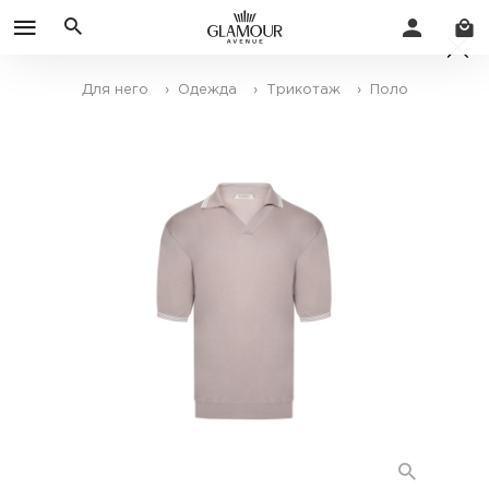
Для него
› Одежда
› Трикотаж
› Поло