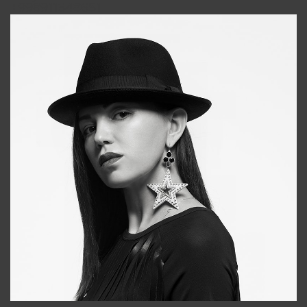
+998911648651