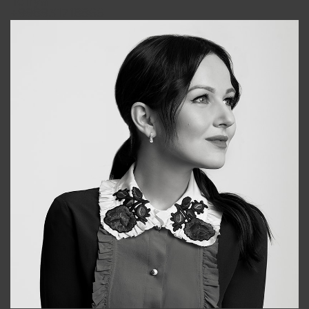
Tonya
+998931718866