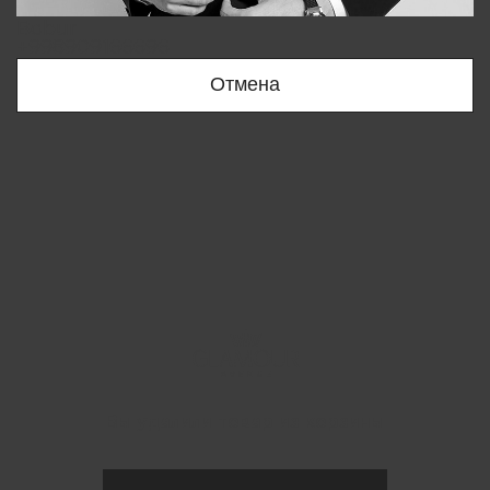
Bobur
+998909166696
Отмена
Вы удалили товар из корзины