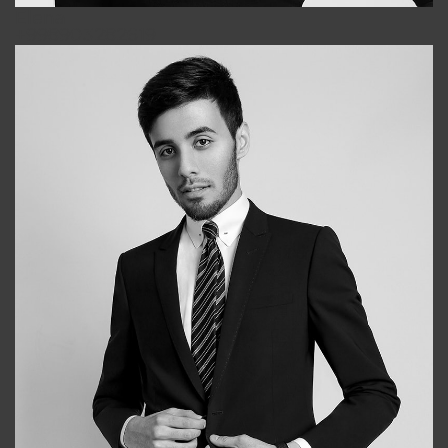
Elena
+998903282619