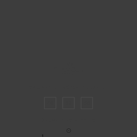
Пожалуйста, выберите размер IT
48
52
56
Укажите количество