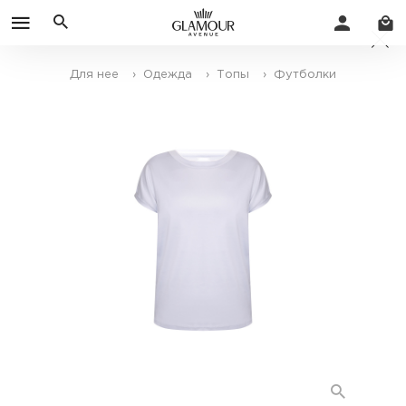
Для нее
› Одежда
› Топы
› Футболки