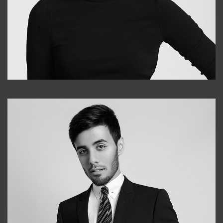
Elena
+998903282619