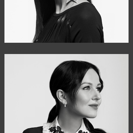
Tonya
+998931718866