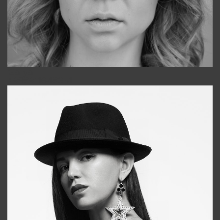
Galya
+998911648651