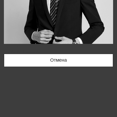
Bobur
+998909166696
Отмена