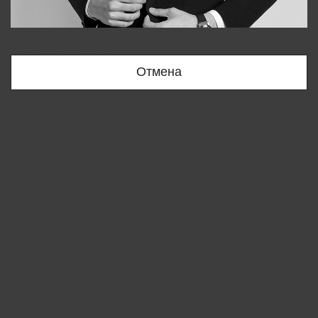
Bobur
+998909166696
Отмена
Вы удалили товар из корзины