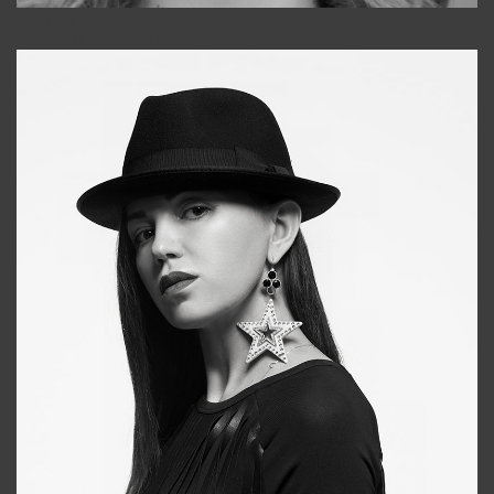
Galya
+998911648651