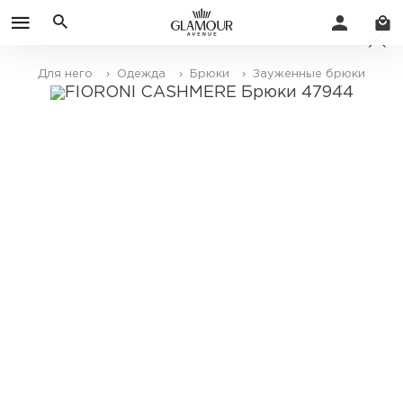
Для него
› Одежда
› Брюки
› Зауженные брюки