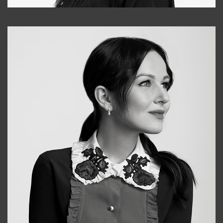
Tonya
+998931718866